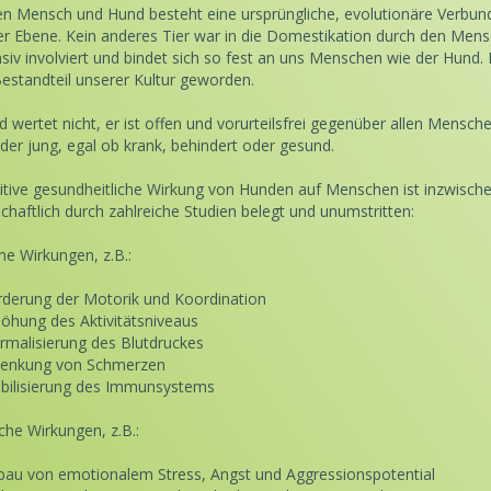
n Mensch und Hund besteht eine ursprüngliche, evolutionäre Verbun
fer Ebene. Kein anderes Tier war in die Domestikation durch den Men
nsiv involviert und bindet sich so fest an uns Menschen wie der Hund. E
Bestandteil unserer Kultur geworden.
d wertet nicht, er ist offen und vorurteilsfrei gegenüber allen Mensche
oder jung, egal ob krank, behindert oder gesund.
itive gesundheitliche Wirkung von Hunden auf Menschen ist inzwisch
chaftlich durch zahlreiche Studien belegt und unumstritten:
he Wirkungen, z.B.:
rderung der Motorik und Koordination
höhung des Aktivitätsniveaus
rmalisierung des Blutdruckes
lenkung von Schmerzen
abilisierung des Immunsystems
che Wirkungen, z.B.:
bau von emotionalem Stress, Angst und Aggressionspotential