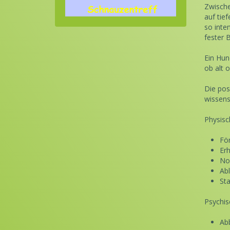
Zwische
auf tie
so inte
fester 
Ein Hun
ob alt 
Die pos
wissens
Physisc
Fö
Er
No
Ab
St
Psychis
Ab