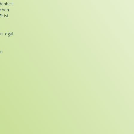
denheit
schen
r ist
n, egal
en