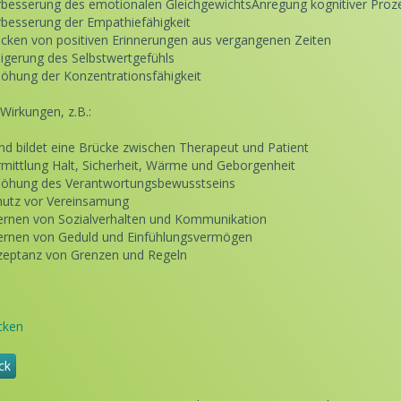
rbesserung des emotionalen GleichgewichtsAnregung kognitiver Proz
rbesserung der Empathiefähigkeit
cken von positiven Erinnerungen aus vergangenen Zeiten
eigerung des Selbstwertgefühls
höhung der Konzentrationsfähigkeit
 Wirkungen, z.B.:
nd bildet eine Brücke zwischen Therapeut und Patient
rmittlung Halt, Sicherheit, Wärme und Geborgenheit
höhung des Verantwortungsbewusstseins
hutz vor Vereinsamung
lernen von Sozialverhalten und Kommunikation
lernen von Geduld und Einfühlungsvermögen
zeptanz von Grenzen und Regeln
cken
ck