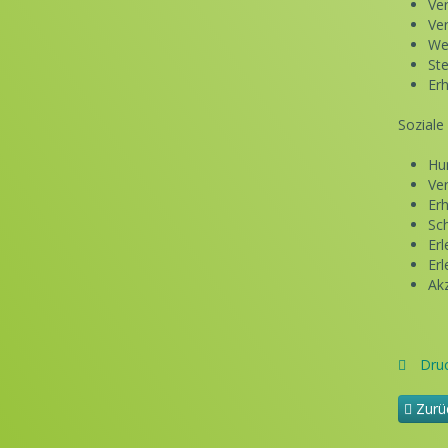
Ve
Ve
We
St
Er
Soziale
Hu
Ve
Er
Sc
Er
Er
Ak
Dru
Zurü