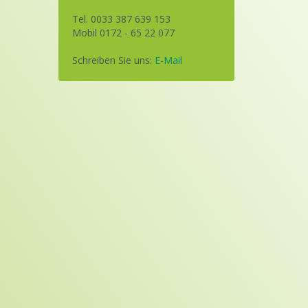
Tel. 0033 387 639 153
Mobil 0172 - 65 22 077
Schreiben Sie uns:
E-Mail