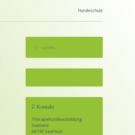
Hundeschule
d
Kontakt
Therapiehundeausbildung
Saarland
66740 Saarlouis